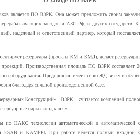
О заводе ПО ВЗРК
ков является ПО ВЗРК. Она может предложить своим заказч
еперерабатывающих заводов и АЗС Рф, и других государств. 
нный, надежный и ответственный партнер, который поставляе
оектирует резервуары (проекты КМ и КМД), делает резервуарны
х проекций. Производственная площадь ПО ВЗРК составляет 2
нного оборудования. Предприятие имеет свою ЖД ветку и обуче
ровня благодаря сильной производственной базе.
рвуарных Конструкций» - ВЗРК – считается компанией полного
резервуарные парки «под ключ».
аты по НАКС технологии автоматической и автоматической с
ий ESAB и KAMPPI. При работе ведется полный входной ко