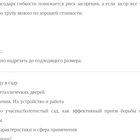
годаря гибкости понижается риск засорения, а если засор все 
ю трубу можно по хорошей стоимости.
;
но надрезать до подходящего размера.
у в саду
еталлических дверей
ния. Их устройство и работа
о участка:болотистый сад, как эффективный прием борьбы 
м
характеристики и сфера применения
рору!