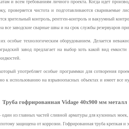
атам и всем требованиям личного проекта. Когда идет произв
рку, проверяется чистота и подготавливаются свариваемые ли
тся зрительный контроль, рентген-контроль и вакуумный контр
 все заводские сварные швы и на срок службы резервуаров при
 их особые технологическим оборудованием. Делается неважно
оградский завод предлагает на выбор хоть какой вид емкости 
жидкостей.
который употребляет особые программки для сотворения про
ено к использованию на взрывоопасных объектах и имеет все н
Труба гофрированная Vidage 40x900 мм металл
– один из главных частей сливной арматуры для кухонных моек,
 потому защищена от коррозии. Гофрированная труба крепкая и 