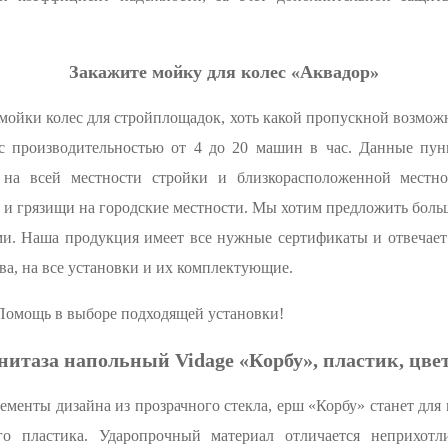
Закажите мойку для колес «Аквадор»
мойки колес для стройплощадок, хоть какой пропускной возмож
 производительностью от 4 до 20 машин в час. Данные пун
 на всей местности стройки и близкорасположенной местнос
а и грязищи на городские местности. Мы хотим предложить бол
ми. Наша продукция имеет все нужные сертификаты и отвечает
а, на все установки и их комплектующие.
 Помощь в выборе подходящей установки!
нитаза напольный Vidage «Корбу», пластик, цве
лементы дизайна из прозрачного стекла, ерш «Корбу» станет дл
го пластика. Ударопрочный материал отличается неприхотл