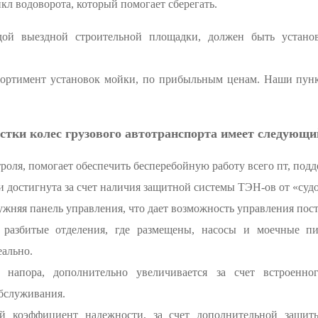
кл водоворота, который помогает сберегать.
й выездной строительной площадки, должен быть установ
ортимент установок мойки, по прибыльным ценам. Наши пун
стки колес грузового автотранспорта имеет следующ
роля, помогает обеспечить бесперебойную работу всего пт, под
 достигнута за счет наличия защитной системы ТЭН-ов от «судо
ужняя панель управления, что дает возможность управления пос
 разбитые отделения, где размещены, насосы и моечные пис
еально.
 напора, дополнительно увеличивается за счет встроенно
обслуживания.
й коэффициент надежности, за счет дополнительной защи