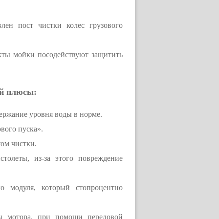
лен пост чистки колес грузового
кты мойки посодействуют защитить
ий плюсы:
держание уровня воды в норме.
вого пуска».
том чистки.
толеты, из-за этого повреждение
го модуля, который стопроцентно
ты мотора, при помощи передовой