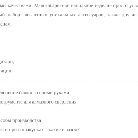
 качествами. Малогабаритное напольное изделие просто уста
ый набор элегантных уникальных аксессуаров, также другие
енам.
изайн;
тации.
еленение балкона своими руками
струмента для алмазного сверления
особы производства
ти при госзакупках – какие и зачем?