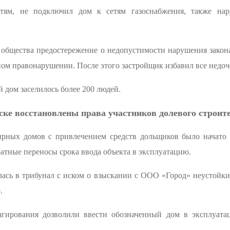
тям, не подключил дом к сетям газоснабжения, также на
общества предостережение о недопустимости нарушения закон
ом правонарушении. После этого застройщик избавил все недоч
 дом заселилось более 200 людей.
ске восстановлены права участников долевого строит
тирных домов с привлечением средств дольщиков было начато 
тные переносы срока ввода объекта в эксплуатацию.
лась в трибунал с иском о взыскании с ООО «Город» неустойк
.
агирования дозволили ввести обозначенный дом в эксплуата