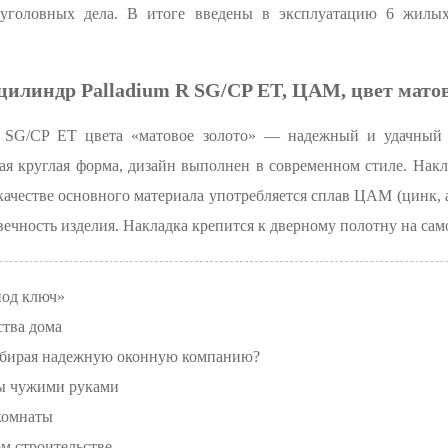
уголовных дела. В итоге введены в эксплуатацию 6 жилых
цилиндр Palladium R SG/CP ET, ЦАМ, цвет матов
R SG/CP ET цвета «матовое золото» — надежный и удачный 
ая круглая форма, дизайн выполнен в современном стиле. Накл
качестве основного материала употребляется сплав ЦАМ (цинк
вечность изделия. Накладка крепится к дверному полотну на сам
под ключ»
ства дома
выбирая надежную оконную компанию?
ы чужими руками
комнаты
м строительстве