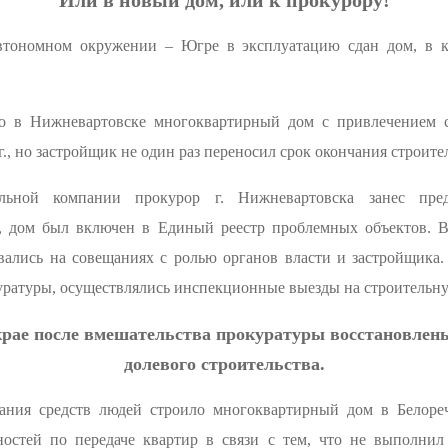
Или в новый дом, или к прокурору!
втономном окружении – Югре в эксплуатацию сдан дом, в к
о в Нижневартовске многоквартирный дом с привлечением с
., но застройщик не один раз переносил срок окончания строите
ельной компании прокурор г. Нижневартовска занес пре
, дом был включен в Единый реестр проблемных объектов. В
ались на совещаниях с ролью органов власти и застройщика.
уратуры, осуществлялись инспекционные выезды на строительн
крае после вмешательства прокуратуры восстановлены
долевого строительства.
ания средств людей строило многоквартирный дом в Белореч
остей по передаче квартир в связи с тем, что не выполнил