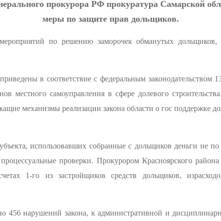
нерального прокурора РФ прокуратура Самарской об
меры по защите прав дольщиков.
 мероприятий по решению заморочек обманутых дольщиков, у
приведены в соответствие с федеральным законодательством 1
нов местного самоуправления в сфере долевого строительства
ащие механизмы реализации закона области о гос поддержке д
убъекта, использовавших собранные с дольщиков деньги не по
роцессуальные проверки. Прокурором Красноярского района 
счетах 1-го из застройщиков средств дольщиков, израсход
но 456 нарушений закона, к административной и дисциплинар