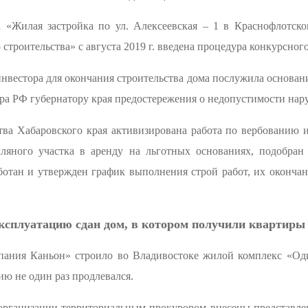
 «Жилая застройка по ул. Алексеевская – 1 в Краснофлотско
строительства» с августа 2019 г. введена процедура конкурсног
нвестора для окончания строительства дома послужила основани
ра РФ губернатору края предостережения о недопустимости нар
тва Хабаровского края активизирована работа по вербованию и
мляного участка в аренду на льготных основаниях, подобран
ботан и утвержден график выполнения строй работ, их окончан
эксплуатацию сдан дом, в котором получили квартиры 
пания Каньон» строило во Владивостоке жилой комплекс «Оди
ию не один раз продлевался.
 организации территориальным прокурором внесены представлен