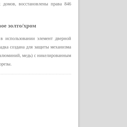
 домов, восстановлены права 846
ое золто/хром
в использовании элемент дверной
адка создана для защиты механизма
, алюминий, медь) с никелированным
орезы.